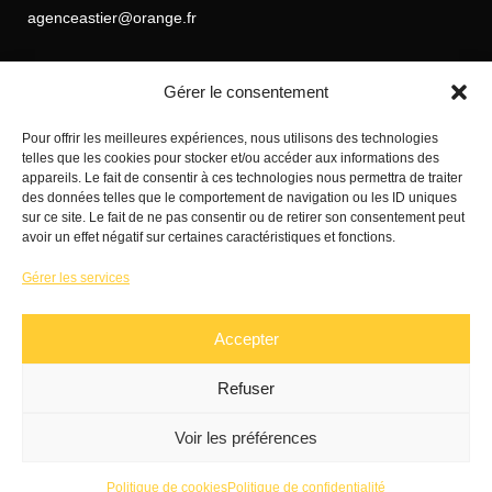
agenceastier@orange.fr
Gérer le consentement
HORAIRES D’OUVERTURE
Pour offrir les meilleures expériences, nous utilisons des technologies
telles que les cookies pour stocker et/ou accéder aux informations des
appareils. Le fait de consentir à ces technologies nous permettra de traiter
Du lundi au vendredi de 8h à 12h et de 14h à 18h
des données telles que le comportement de navigation ou les ID uniques
sur ce site. Le fait de ne pas consentir ou de retirer son consentement peut
avoir un effet négatif sur certaines caractéristiques et fonctions.
NOS VÉHICULES
Gérer les services
ENTRETIEN ET RÉPARATION
Accepter
CONTACT
Refuser
MENTIONS LÉGALES
Voir les préférences
Politique de cookies
Politique de confidentialité